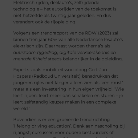
Elektrisch rijden, deelauto’s, zelfrijdende
technologie – het autorijden van de toekomst is
niet hetzelfde als twintig jaar geleden. En dus
verandert ook de rijopleiding.
Volgens een trendrapport van de RDW (2023) zal
binnen tien jaar 60% van alle Nederlandse lesauto’s
elektrisch zijn. Daarnaast worden thema’s als
duurzaam rijgedrag, digitale verkeerskennis en
mentale fitheid
steeds belangrijker in de opleiding.
Experts zoals mobiliteitssocioloog Gert-Jan
Hospers (Radboud Universiteit) benadrukken dat
jongeren rijles niet langer alleen zien als ‘een must’
maar als een investering in hun eigen vrijheid. “Wie
leert rijden, leert meer dan schakelen en sturen – je
leert zelfstandig keuzes maken in een complexe
wereld.”
Bovendien is er een groeiende trend richting
‘lifelong driving education’. Denk aan nascholing bij
rijangst, cursussen voor oudere bestuurders of