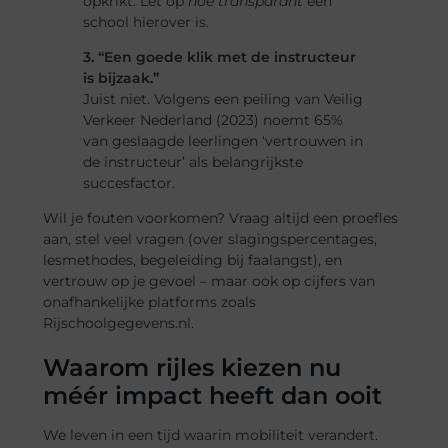
opkrikt. Let op
hoe transparant
een
school hierover is.
3. “Een goede klik met de instructeur
is bijzaak.”
Juist niet. Volgens een peiling van Veilig
Verkeer Nederland (2023) noemt 65%
van geslaagde leerlingen ‘vertrouwen in
de instructeur’ als belangrijkste
succesfactor.
Wil je fouten voorkomen? Vraag altijd een proefles
aan, stel veel vragen (over slagingspercentages,
lesmethodes, begeleiding bij faalangst), en
vertrouw op je gevoel – maar ook op cijfers van
onafhankelijke platforms zoals
Rijschoolgegevens.nl.
Waarom rijles kiezen nu
méér impact heeft dan ooit
We leven in een tijd waarin mobiliteit verandert.