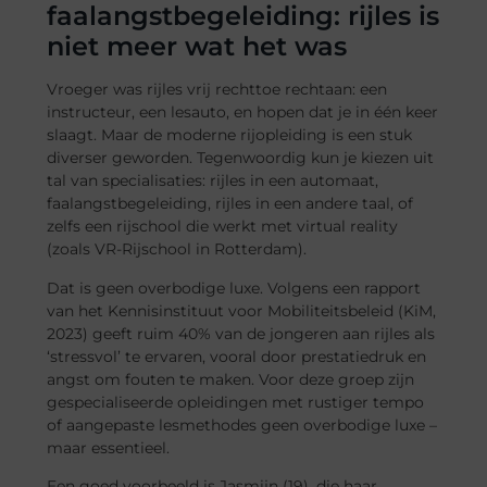
faalangstbegeleiding: rijles is
niet meer wat het was
Vroeger was rijles vrij rechttoe rechtaan: een
instructeur, een lesauto, en hopen dat je in één keer
slaagt. Maar de moderne rijopleiding is een stuk
diverser geworden. Tegenwoordig kun je kiezen uit
tal van specialisaties: rijles in een automaat,
faalangstbegeleiding, rijles in een andere taal, of
zelfs een rijschool die werkt met virtual reality
(zoals VR-Rijschool in Rotterdam).
Dat is geen overbodige luxe. Volgens een rapport
van het Kennisinstituut voor Mobiliteitsbeleid (KiM,
2023) geeft ruim 40% van de jongeren aan rijles als
‘stressvol’ te ervaren, vooral door prestatiedruk en
angst om fouten te maken. Voor deze groep zijn
gespecialiseerde opleidingen met rustiger tempo
of aangepaste lesmethodes geen overbodige luxe –
maar essentieel.
Een goed voorbeeld is Jasmijn (19), die haar