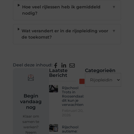
Hoe veel rijlessen heb ik gemiddeld
▼
nodig?
Wat verandert er in de rijopleiding voor
▼
de toekomst?
Deel deze inhoud:
Laatste
Categorieën
Bericht
Rijschool
Trots in
Begin
Roosendaal:
dit kun je
vandaag
verwachten
nog
Februari 20,
2026
Klaar om
samen te
Rijschool
werken?
autisme:
Neem