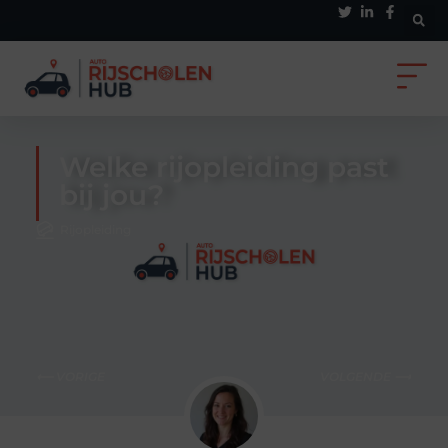
Welke rijopleiding past
bij jou?
Rijopleiding
⟵ VORIGE
VOLGENDE ⟶