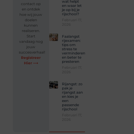
wat helpt
contact op
en waar let
en ontdek
je op bij je
rijschool?
hoe wij jouw
Februari 17,
doelen
2026
kunnen
realiseren.
Start
Faalangst
rijexamen:
vandaag nog
tips om
jouw
stress te
succesverhaal!
verminderen
en beter te
Registreer
presteren
Hier ⟶
Februari 17,
2026
Rijangst: zo
pak je
rijangst aan
en kies je
een
passende
rijschool
Februari 17,
2026