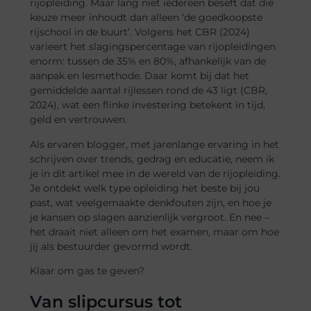
rijopleiding. Maar lang niet iedereen beseft dat die
keuze meer inhoudt dan alleen ‘de goedkoopste
rijschool in de buurt’. Volgens het CBR (2024)
varieert het slagingspercentage van rijopleidingen
enorm: tussen de 35% en 80%, afhankelijk van de
aanpak en lesmethode. Daar komt bij dat het
gemiddelde aantal rijlessen rond de 43 ligt (CBR,
2024), wat een flinke investering betekent in tijd,
geld en vertrouwen.
Als ervaren blogger, met jarenlange ervaring in het
schrijven over trends, gedrag en educatie, neem ik
je in dit artikel mee in de wereld van de rijopleiding.
Je ontdekt welk type opleiding het beste bij jou
past, wat veelgemaakte denkfouten zijn, en hoe je
je kansen op slagen aanzienlijk vergroot. En nee –
het draait niet alleen om het examen, maar om hoe
jij als bestuurder gevormd wordt.
Klaar om gas te geven?
Van slipcursus tot