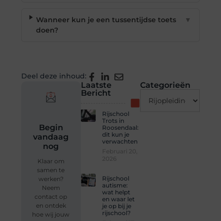
Wanneer kun je een tussentijdse toets
▼
doen?
Deel deze inhoud:
Laatste
Categorieën
Bericht
Rijschool
Trots in
Begin
Roosendaal:
dit kun je
vandaag
verwachten
nog
Februari 20,
2026
Klaar om
samen te
Rijschool
werken?
autisme:
Neem
wat helpt
contact op
en waar let
en ontdek
je op bij je
rijschool?
hoe wij jouw