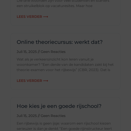
Die drie woorden zijn voor veel studenten en starters
een struikelblok op vacaturesites. Maar hoe
LEES VERDER ⟶
Online theoriecursus: werkt dat?
Juli 15, 2025
Geen Reacties
Wat als je verkeersinzicht kon leren vanuit je
woonkamer? “Een derde van de kandidaten zakt bij het
theorie-examen voor het rijbewijs” (CBR, 2023). Dat is
LEES VERDER ⟶
Hoe kies je een goede rijschool?
Juli 15, 2025
Geen Reacties
Een rijbewijs is geen ijsje: waarom een rijschool kiezen
serieuzer is dan je denkt “Een goede rijinstructeur leert