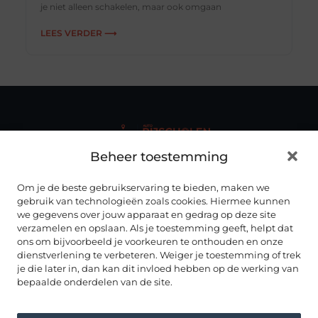
je niet alleen schakelen, maar ook omgaan
LEES VERDER ⟶
Beheer toestemming
Autorijscholenhub.nl biedt duidelijke en up-to-date
informatie over rijscholen
, rijopleidingen en het vak van
rijinstructeur – overzichtelijk gebundeld op één centrale
Om je de beste gebruikservaring te bieden, maken we
plek.
gebruik van technologieën zoals cookies. Hiermee kunnen
we gegevens over jouw apparaat en gedrag op deze site
ONZE INFORMATIE
verzamelen en opslaan. Als je toestemming geeft, helpt dat
ALLES OVER AUTORIJDEN
ons om bijvoorbeeld je voorkeuren te onthouden en onze
dienstverlening te verbeteren. Weiger je toestemming of trek
RIJSCHOLEN IN NEDERLAND
je die later in, dan kan dit invloed hebben op de werking van
Noord Brabant
Drenthe
bepaalde onderdelen van de site.
Noord Holland
Flevoland
Overijssel
Friesland