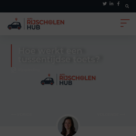
Hoe werkt een
tussentijdse toets?
Rijopleiding
⟵ VORIGE
VOLGENDE ⟶