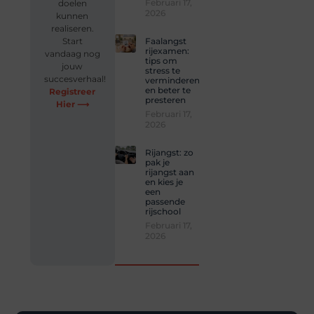
Februari 17,
doelen
2026
kunnen
realiseren.
Start
Faalangst
rijexamen:
vandaag nog
tips om
jouw
stress te
succesverhaal!
verminderen
en beter te
Registreer
presteren
Hier ⟶
Februari 17,
2026
Rijangst: zo
pak je
rijangst aan
en kies je
een
passende
rijschool
Februari 17,
2026