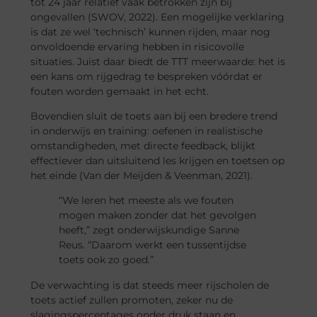
tot 24 jaar relatief vaak betrokken zijn bij
ongevallen (SWOV, 2022). Een mogelijke verklaring
is dat ze wel ‘technisch’ kunnen rijden, maar nog
onvoldoende ervaring hebben in risicovolle
situaties. Juist daar biedt de TTT meerwaarde: het is
een kans om rijgedrag te bespreken vóórdat er
fouten worden gemaakt in het echt.
Bovendien sluit de toets aan bij een bredere trend
in onderwijs en training: oefenen in realistische
omstandigheden, met directe feedback, blijkt
effectiever dan uitsluitend les krijgen en toetsen op
het einde (Van der Meijden & Veenman, 2021).
“We leren het meeste als we fouten
mogen maken zonder dat het gevolgen
heeft,” zegt onderwijskundige Sanne
Reus. “Daarom werkt een tussentijdse
toets ook zo goed.”
De verwachting is dat steeds meer rijscholen de
toets actief zullen promoten, zeker nu de
slagingspercentages onder druk staan en