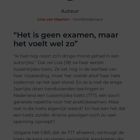
Auteur
Lina van Maanen
- Hoofdredacteur
“Het is geen examen, maar
het voelt wel zo”
“Ik had nog nooit zo’n droge mond gehad in een
autorijles.” Dat zei Lisa (18) na haar eerste
tussentijdse toets
. Ze zat nog in de leerfase van
haar rijopleiding, maar het voelde alsof haar hele
toekomst op het spel stond. En ze is niet de enige.
Jaarlijks doen tienduizenden leerlingen in
Nederland een tussentijdse toets (TTT), een soort
generale repetitie voor het praktijkexamen. Maar
wat is die toets eigenlijk waard? En hoe kan het dat
een toets zonder directe gevolgen toch zo veel
spanning oproept?
Volgens het CBR, dat de TTT afneemt, verhoogt de
toets de kans op slagen aanzienlijk: kandidaten die