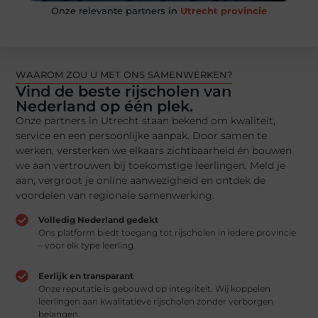
Onze relevante partners in
Utrecht provincie
WAAROM ZOU U MET ONS SAMENWERKEN?
Maak deel uit van een netwerk met impact
Vind de beste rijscholen van
Nederland op één plek.
Onze partners zijn actief betrokken en leveren
kwaliteit. Word onderdeel van dit netwerk en til uw
Onze partners in Utrecht staan bekend om kwaliteit,
bedrijf naar een hoger niveau.
service en een persoonlijke aanpak. Door samen te
werken, versterken we elkaars zichtbaarheid én bouwen
we aan vertrouwen bij toekomstige leerlingen. Meld je
Vragen? Neem contact met ons op
aan, vergroot je online aanwezigheid en ontdek de
voordelen van regionale samenwerking.
Volledig Nederland gedekt
Ons platform biedt toegang tot rijscholen in iedere provincie
– voor elk type leerling.
Eerlijk en transparant
Onze reputatie is gebouwd op integriteit. Wij koppelen
leerlingen aan kwalitatieve rijscholen zonder verborgen
belangen.