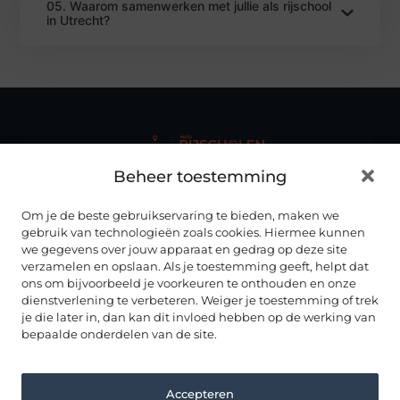
05. Waarom samenwerken met jullie als rijschool
in Utrecht?
Beheer toestemming
Autorijscholenhub.nl biedt duidelijke en up-to-date
informatie over rijscholen
, rijopleidingen en het vak van
rijinstructeur – overzichtelijk gebundeld op één centrale
Om je de beste gebruikservaring te bieden, maken we
plek.
gebruik van technologieën zoals cookies. Hiermee kunnen
we gegevens over jouw apparaat en gedrag op deze site
ONZE INFORMATIE
verzamelen en opslaan. Als je toestemming geeft, helpt dat
ALLES OVER AUTORIJDEN
ons om bijvoorbeeld je voorkeuren te onthouden en onze
dienstverlening te verbeteren. Weiger je toestemming of trek
RIJSCHOLEN IN NEDERLAND
Noord Brabant
je die later in, dan kan dit invloed hebben op de werking van
Drenthe
bepaalde onderdelen van de site.
Noord Holland
Flevoland
Overijssel
Friesland
Accepteren
Utrecht