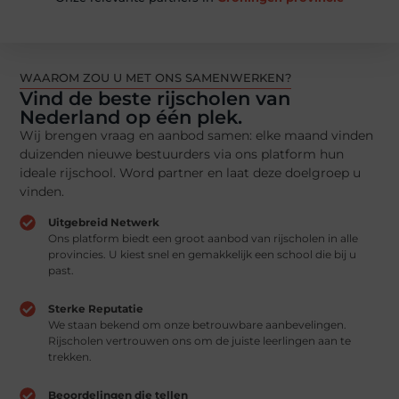
WAAROM ZOU U MET ONS SAMENWERKEN?
Kansen creëren door connectie
Vind de beste rijscholen van
Nederland op één plek.
Maak kennis met onze zorgvuldig geselecteerde
partners en breid uw zakelijke netwerk uit met
Wij brengen vraag en aanbod samen: elke maand vinden
duurzame samenwerkingen.
duizenden nieuwe bestuurders via ons platform hun
ideale rijschool. Word partner en laat deze doelgroep u
vinden.
Vragen? Neem contact met ons op
Uitgebreid Netwerk
Ons platform biedt een groot aanbod van rijscholen in alle
provincies. U kiest snel en gemakkelijk een school die bij u
past.
Sterke Reputatie
We staan bekend om onze betrouwbare aanbevelingen.
Rijscholen vertrouwen ons om de juiste leerlingen aan te
trekken.
Beoordelingen die tellen