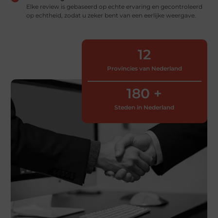
Elke review is gebaseerd op echte ervaring en gecontroleerd
op echtheid, zodat u zeker bent van een eerlijke weergave.
12
Provincies van Nederland
180
 +
Steden in Nederland