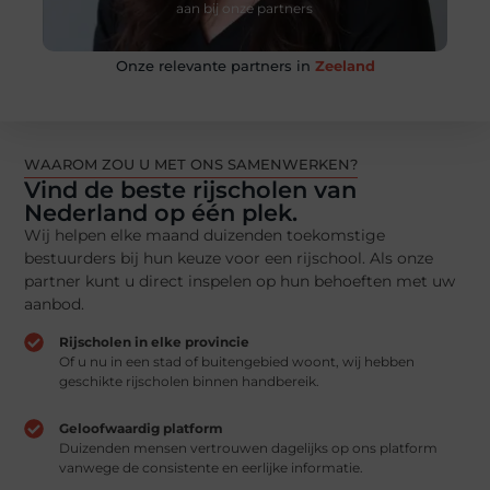
aan bij onze partners
Onze relevante partners in
Zeeland
WAAROM ZOU U MET ONS SAMENWERKEN?
Kwaliteit ontmoet samenwerking
Vind de beste rijscholen van
Nederland op één plek.
Breid uw netwerk uit met partners die net als u
kiezen voor betrouwbaarheid en resultaat. Ontdek
Wij helpen elke maand duizenden toekomstige
hun aanbod en visie.
bestuurders bij hun keuze voor een rijschool. Als onze
partner kunt u direct inspelen op hun behoeften met uw
aanbod.
Vragen? Neem contact met ons op
Rijscholen in elke provincie
Of u nu in een stad of buitengebied woont, wij hebben
geschikte rijscholen binnen handbereik.
Geloofwaardig platform
Duizenden mensen vertrouwen dagelijks op ons platform
vanwege de consistente en eerlijke informatie.