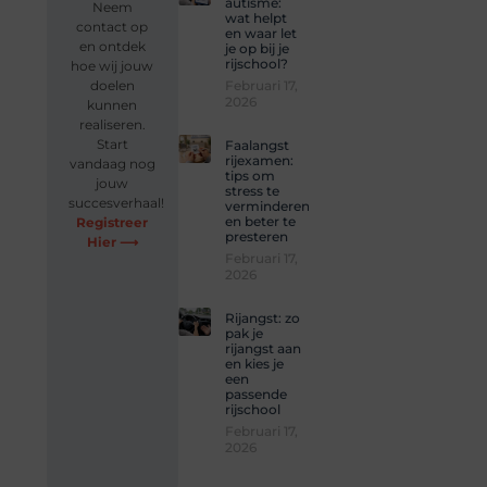
autisme:
Neem
wat helpt
contact op
en waar let
en ontdek
je op bij je
rijschool?
hoe wij jouw
Februari 17,
doelen
2026
kunnen
realiseren.
Start
Faalangst
rijexamen:
vandaag nog
tips om
jouw
stress te
succesverhaal!
verminderen
en beter te
Registreer
presteren
Hier ⟶
Februari 17,
2026
Rijangst: zo
pak je
rijangst aan
en kies je
een
passende
rijschool
Februari 17,
2026