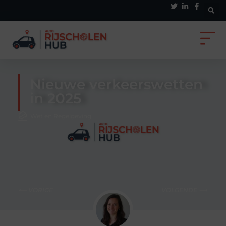
Nieuwe verkeerswetten
in 2025
Wet en Regelgeving
⟵ VORIGE
VOLGENDE ⟶