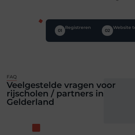
Registreren
Website 
01
02
FAQ
Veelgestelde vragen voor
rijscholen / partners in
Gelderland