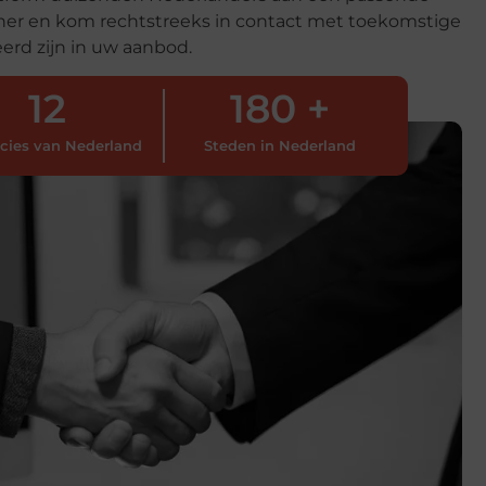
partner en kom rechtstreeks in contact met toekomstige
erd zijn in uw aanbod.
12
180
 +
ncies van Nederland
Steden in Nederland