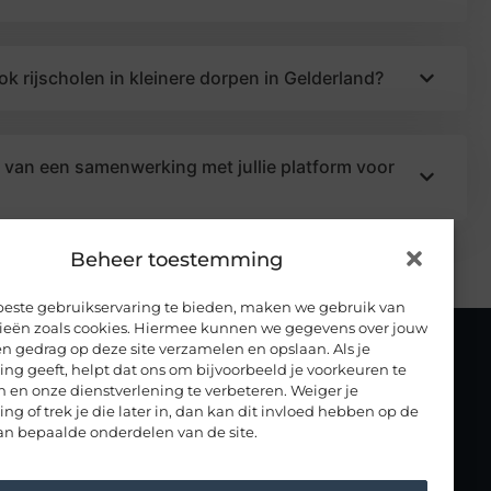
ok rijscholen in kleinere dorpen in Gelderland?
n van een samenwerking met jullie platform voor
Beheer toestemming
beste gebruikservaring te bieden, maken we gebruik van
ieën zoals cookies. Hiermee kunnen we gegevens over jouw
n gedrag op deze site verzamelen en opslaan. Als je
g geeft, helpt dat ons om bijvoorbeeld je voorkeuren te
RIJSCHOLEN IN NEDERLAND
 en onze dienstverlening te verbeteren. Weiger je
Noord Brabant
Drenthe
g of trek je die later in, dan kan dit invloed hebben op de
an bepaalde onderdelen van de site.
Noord Holland
Flevoland
Overijssel
Friesland