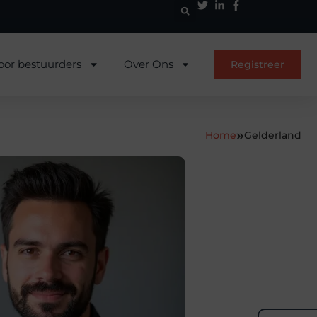
oor bestuurders
Over Ons
Registreer
»
Home
Gelderland