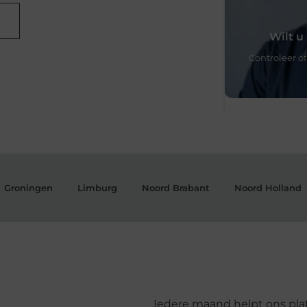
Wilt 
Controleer of
Ontdek 
Groningen
Limburg
Noord Brabant
Noord Holland
Onze betrou
groei en i
netwerk waar
Vragen
Iedere maand helpt ons pl