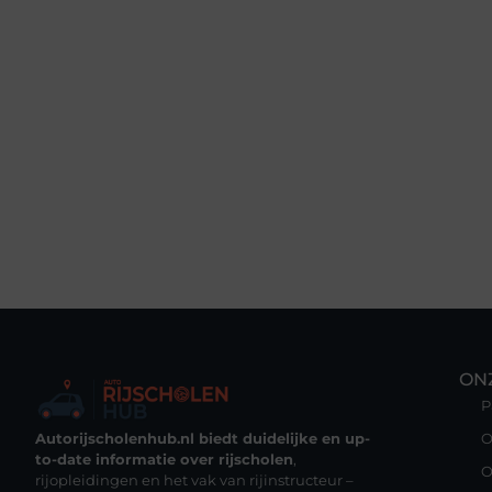
ON
P
Autorijscholenhub.nl biedt duidelijke en up-
O
to-date informatie over rijscholen
,
O
rijopleidingen en het vak van rijinstructeur –