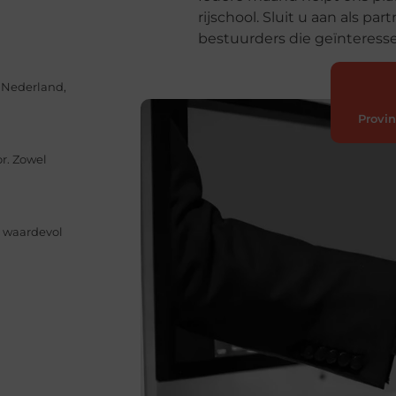
rijschool. Sluit u aan als 
bestuurders die geïnteresse
n Nederland,
Provi
r. Zowel
 waardevol