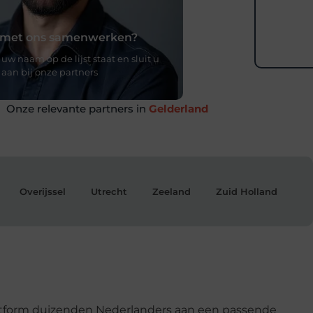
u met ons samenwerken?
 uw naam op de lijst staat en sluit u
aan bij onze partners
Onze relevante partners in
Gelderland
de kracht van samenwerken
Overijssel
Utrecht
Zeeland
Zuid Holland
wbare partners bouwen samen aan
nnovatie. Word onderdeel van een
in kwaliteit en vertrouwen centraal
staan.
? Neem contact met ons op
atform duizenden Nederlanders aan een passende