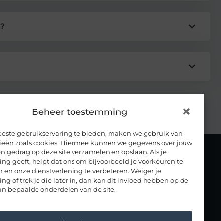
e?
Beheer toestemming
beste gebruikservaring te bieden, maken we gebruik van
ieën zoals cookies. Hiermee kunnen we gegevens over jouw
n gedrag op deze site verzamelen en opslaan. Als je
g geeft, helpt dat ons om bijvoorbeeld je voorkeuren te
RIJSCHOLEN IN NEDERLAND
 en onze dienstverlening te verbeteren. Weiger je
Noord Brabant
Drenthe
g of trek je die later in, dan kan dit invloed hebben op de
an bepaalde onderdelen van de site.
Noord Holland
Flevoland
Overijssel
Friesland
Utrecht