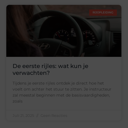
RIJOPLEIDING
De eerste rijles: wat kun je
verwachten?
Tijdens je eerste rijles ontdek je direct hoe het
voelt om achter het stuur te zitten. Je instructeur
zal meestal beginnen met de basisvaardigheden,
zoals
Juli 21, 2025
Geen Reacties