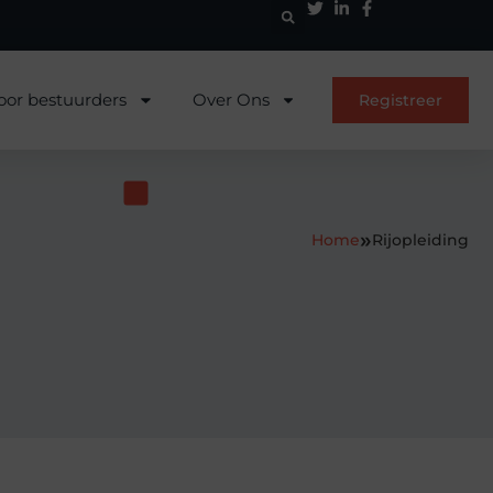
oor bestuurders
Over Ons
Registreer
»
Home
Rijopleiding