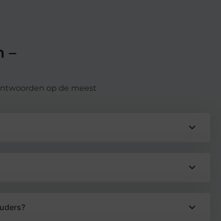
 –
 antwoorden op de meest
ouders?