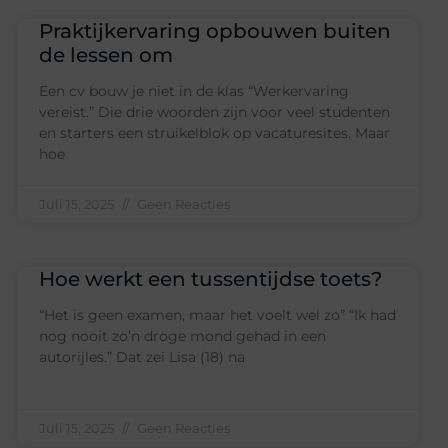
Praktijkervaring opbouwen buiten
de lessen om
Een cv bouw je niet in de klas “Werkervaring
vereist.” Die drie woorden zijn voor veel studenten
en starters een struikelblok op vacaturesites. Maar
hoe
Juli 15, 2025
Geen Reacties
Hoe werkt een tussentijdse toets?
“Het is geen examen, maar het voelt wel zo” “Ik had
nog nooit zo’n droge mond gehad in een
autorijles.” Dat zei Lisa (18) na
Juli 15, 2025
Geen Reacties