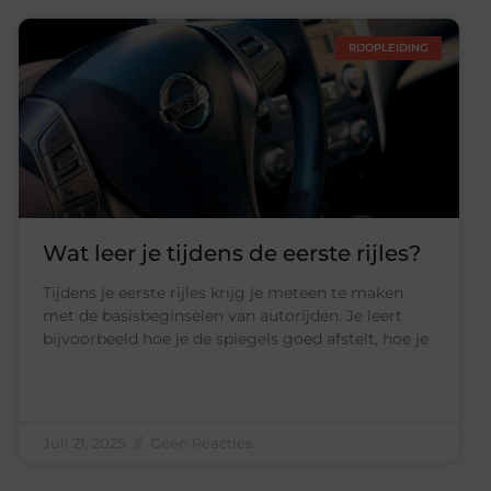
RIJOPLEIDING
Wat leer je tijdens de eerste rijles?
Tijdens je eerste rijles krijg je meteen te maken
met de basisbeginselen van autorijden. Je leert
bijvoorbeeld hoe je de spiegels goed afstelt, hoe je
Juli 21, 2025
Geen Reacties