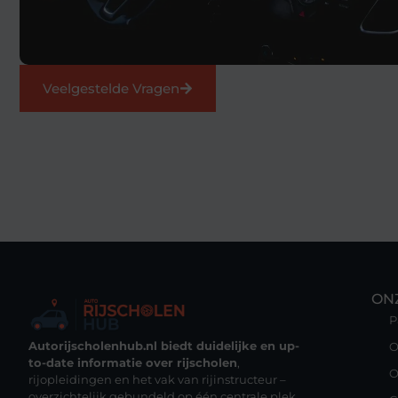
Veelgestelde Vragen
ON
P
Autorijscholenhub.nl biedt duidelijke en up-
O
to-date informatie over rijscholen
,
O
rijopleidingen en het vak van rijinstructeur –
overzichtelijk gebundeld op één centrale plek.