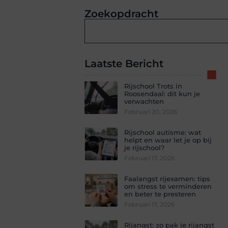
Zoekopdracht
Laatste Bericht
Rijschool Trots in
Roosendaal: dit kun je
verwachten
Februari 20, 2026
Rijschool autisme: wat
helpt en waar let je op bij
je rijschool?
Februari 17, 2026
Faalangst rijexamen: tips
om stress te verminderen
en beter te presteren
Februari 17, 2026
Rijangst: zo pak je rijangst