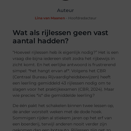
Auteur
Lina van Maanen
- Hoofdredacteur
Wat als rijlessen geen vast
aantal hadden?
“Hoeveel rijlessen heb ik eigenlijk nodig?” Het is een
vraag die bijna iedereen stelt zodra het rijbewijs in
zicht komt. En het eerlijke antwoord is frustrerend
simpel: *het hangt ervan af*. Volgens het CBR
(Centraal Bureau Rijvaardigheidsbewijzen) heeft
een leerling gemiddeld 43 rijlessen nodig om te
slagen voor het praktijkexamen (CBR, 2024). Maar
wie precies *is* die gemiddelde leerling?
De één pakt het schakelen binnen twee lessen op,
de ander worstelt weken met de dode hoek.
Sommigen rijden al stiekem jaren op het erf van
een boerderij, terwijl anderen nooit verder zijn
gekomen dan een botsauto. Rijlessen zijn net zo