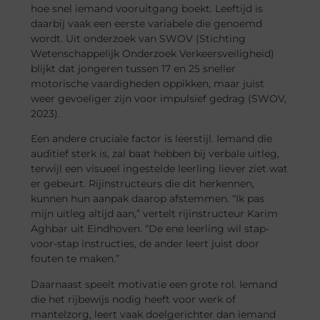
hoe snel iemand vooruitgang boekt. Leeftijd is
daarbij vaak een eerste variabele die genoemd
wordt. Uit onderzoek van SWOV (Stichting
Wetenschappelijk Onderzoek Verkeersveiligheid)
blijkt dat jongeren tussen 17 en 25 sneller
motorische vaardigheden oppikken, maar juist
weer gevoeliger zijn voor impulsief gedrag (SWOV,
2023).
Een andere cruciale factor is leerstijl. Iemand die
auditief sterk is, zal baat hebben bij verbale uitleg,
terwijl een visueel ingestelde leerling liever ziet wat
er gebeurt. Rijinstructeurs die dit herkennen,
kunnen hun aanpak daarop afstemmen. “Ik pas
mijn uitleg altijd aan,” vertelt rijinstructeur Karim
Aghbar uit Eindhoven. “De ene leerling wil stap-
voor-stap instructies, de ander leert juist door
fouten te maken.”
Daarnaast speelt motivatie een grote rol. Iemand
die het rijbewijs nodig heeft voor werk of
mantelzorg, leert vaak doelgerichter dan iemand