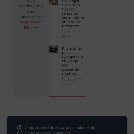
Start
Faalangst
rijexamen:
vandaag nog
tips om
jouw
stress te
succesverhaal!
verminderen
en beter te
Registreer
presteren
Hier ⟶
Februari 17,
2026
Rijangst: zo
pak je
rijangst aan
en kies je
een
passende
rijschool
Februari 17,
2026
Gepubliceerd door Autorijscholen Hub
Categorieën:
Rijopleiding