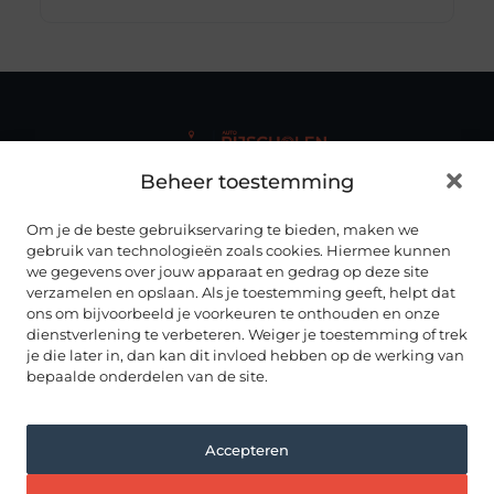
Beheer toestemming
Autorijscholenhub.nl biedt duidelijke en up-to-date
informatie over rijscholen
, rijopleidingen en het vak van
rijinstructeur – overzichtelijk gebundeld op één centrale
Om je de beste gebruikservaring te bieden, maken we
plek.
gebruik van technologieën zoals cookies. Hiermee kunnen
we gegevens over jouw apparaat en gedrag op deze site
ONZE INFORMATIE
verzamelen en opslaan. Als je toestemming geeft, helpt dat
ALLES OVER AUTORIJDEN
ons om bijvoorbeeld je voorkeuren te onthouden en onze
dienstverlening te verbeteren. Weiger je toestemming of trek
RIJSCHOLEN IN NEDERLAND
Noord Brabant
je die later in, dan kan dit invloed hebben op de werking van
Drenthe
bepaalde onderdelen van de site.
Noord Holland
Flevoland
Overijssel
Friesland
Accepteren
Utrecht
Gelderland
Zeeland
Groningen