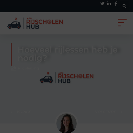
Hoeveel rijlessen heb je
nodig?
Rijopleiding
⟵ VORIGE
VOLGENDE ⟶