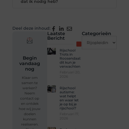
dat ik nodig heb?
Deel deze inhoud:
Laatste
Categorieën
Bericht
Rijschool
Trots in
Begin
Roosendaal:
dit kun je
vandaag
verwachten
nog
Februari 20,
2026
Klaar om
samen te
Rijschool
werken?
autisme:
Neem
wat helpt
contact op
en waar let
en ontdek
je op bij je
rijschool?
hoe wij jouw
Februari 17,
doelen
2026
kunnen
realiseren.