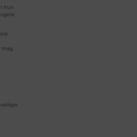
an hun
hogere
rie.
r mag.
veiliger