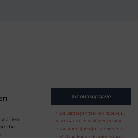
Inhoudsopgave
en
De verborgen taal van rijbewijscategorieën: meer dan alleen een kaartje
isschien
Van A tot E: het alfabet van autorijden uitgelegd
ciëntie
Waarom rijbewijscategorieën cruciaal zijn in druk verkeer
n
Veelvoorkomende misverstanden en valkuilen rondom rijbewijscategorieën