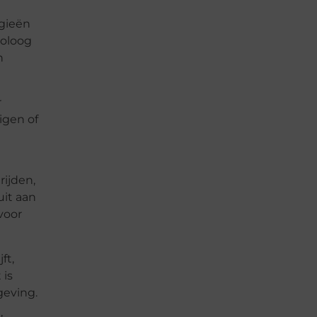
ogieën
holoog
n
r
igen of
ijden,
uit aan
voor
ft,
 is
geving.