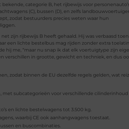
 bekende, categorie B, het rijbewijs voor personenauto’
vrachtwagens (C), bussen (D), en zelfs landbouwvoertuigen
hept, zodat bestuurders precies weten waar hun
liggen.
net zijn rijbewijs B heeft gehaald. Hij was verbaasd toen 
aar een lichte bestelbus mag rijden zonder extra toelatin
e hij me, “maar nu snap ik dat elk voertuigtype zijn eig
n verschillen in grootte, gewicht en techniek, en dus oo
jnen, zodat binnen de EU dezelfde regels gelden, wat rei
, met subcategorieën voor verschillende cilinderinhoud
’s en lichte bestelwagens tot 3.500 kg.
wagens, waarbij CE ook aanhangwagens toestaat.
bussen en buscombinaties.