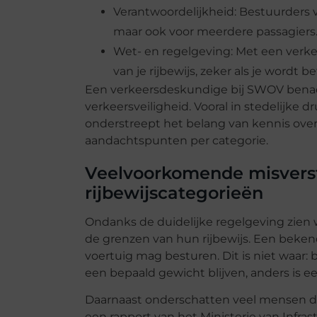
Verantwoordelijkheid: Bestuurders va
maar ook voor meerdere passagiers. 
Wet- en regelgeving: Met een verkeer
van je rijbewijs, zeker als je wordt 
Een verkeersdeskundige bij SWOV benadru
verkeersveiligheid. Vooral in stedelijke
onderstreept het belang van kennis over
aandachtspunten per categorie.
Veelvoorkomende misvers
rijbewijscategorieën
Ondanks de duidelijke regelgeving zien 
de grenzen van hun rijbewijs. Een bekend
voertuig mag besturen. Dit is niet waar:
een bepaald gewicht blijven, anders is ee
Daarnaast onderschatten veel mensen de r
een rapport van het Ministerie van Infras