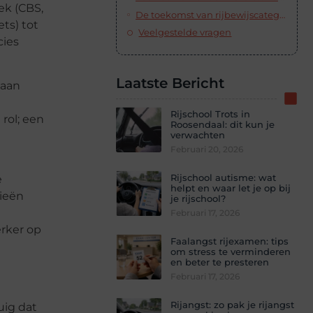
ek (CBS,
De toekomst van rijbewijscategorieën: aanpassen aan nieuwe mobiliteit
ts) tot
Veelgestelde vragen
cies
Laatste Bericht
gaan
Rijschool Trots in
 rol; een
Roosendaal: dit kun je
verwachten
Februari 20, 2026
Rijschool autisme: wat
e
helpt en waar let je op bij
rieën
je rijschool?
Februari 17, 2026
erker op
Faalangst rijexamen: tips
om stress te verminderen
en beter te presteren
Februari 17, 2026
Rijangst: zo pak je rijangst
uig dat