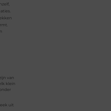
zelf,
aties.
rekken
ormt.
an
ijn van
lk klein
 onder
eek uit