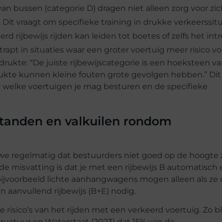
n bussen (categorie D) dragen niet alleen zorg voor zich
Dit vraagt om specifieke training in drukke verkeerssitu
d rijbewijs rijden kan leiden tot boetes of zelfs het int
betrapt in situaties waar een groter voertuig meer risico v
kte: “De juiste rijbewijscategorie is een hoeksteen v
 drukte kunnen kleine fouten grote gevolgen hebben.” Dit
 welke voertuigen je mag besturen en de specifieke
tanden en valkuilen rondom
we regelmatig dat bestuurders niet goed op de hoogte z
e misvatting is dat je met een rijbewijs B automatisch e
 bijvoorbeeld lichte aanhangwagens mogen alleen als ze
n aanvullend rijbewijs (B+E) nodig.
isico’s van het rijden met een verkeerd voertuig. Zo bl
tructuur en Waterstaat (2023) dat 15% van de