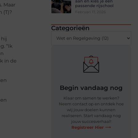
aan en kies je een
s. Maar
passende rijschool
 (T)?
Februari 17, 2026
Categorieën
hij
g. “Ik
en
k in de
zen
Begin vandaag nog
Klaar om samen te werken?
 en
Neem contact op en ontdek hoe
wij jouw doelen kunnen
realiseren. Start vandaag nog
jouw succesverhaal!
Registreer Hier ⟶