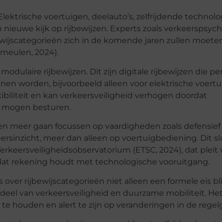
Elektrische voertuigen, deelauto’s, zelfrijdende technol
nieuwe kijk op rijbewijzen. Experts zoals verkeerspsyc
ewijscategorieën zich in de komende jaren zullen moete
meulen, 2024).
dulaire rijbewijzen. Dit zijn digitale rijbewijzen die pe
nen worden, bijvoorbeeld alleen voor elektrische voertu
exibiliteit en kan verkeersveiligheid verhogen doordat
ze mogen besturen.
n meer gaan focussen op vaardigheden zoals defensief r
rsinzicht, meer dan alleen op voertuigbediening. Dit sl
rkeersveiligheidsobservatorium (ETSC, 2024), dat pleit 
dat rekening houdt met technologische vooruitgang.
ver rijbewijscategorieën niet alleen een formele eis blij
deel van verkeersveiligheid en duurzame mobiliteit. Het
 te houden en alert te zijn op veranderingen in de regel