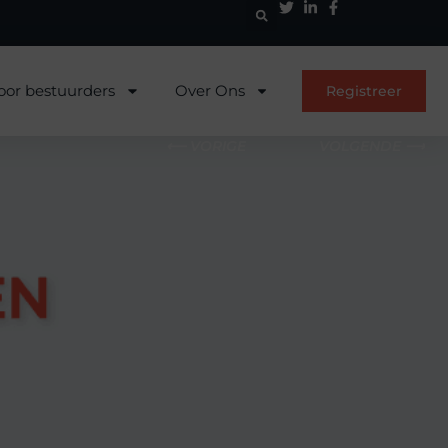
oor bestuurders
Over Ons
Registreer
⟵ VORIGE
VOLGENDE ⟶