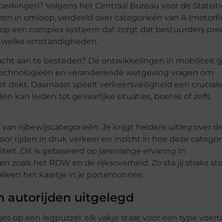
perkingen? Volgens het Centraal Bureau voor de Statisti
jzen in omloop, verdeeld over categorieën van A (motorfie
t op een complex systeem dat zorgt dat bestuurders pre
 welke omstandigheden.
cht aan te besteden? De ontwikkelingen in mobiliteit 
 technologieën en veranderende wetgeving vragen om
et dekt. Daarnaast speelt verkeersveiligheid een cruciale
n kan leiden tot gevaarlijke situaties, boetes of zelfs
 van rijbewijscategorieën. Je krijgt heldere uitleg over d
oor rijden in druk verkeer en inzicht in hoe deze catego
eit. Dit is gebaseerd op jarenlange ervaring in
zoals het RDW en de rijksoverheid. Zo sta jij straks st
lleen het kaartje in je portemonnee.
an autorijden uitgelegd
kjes op een legpuzzel: elk vakje staat voor een type voert