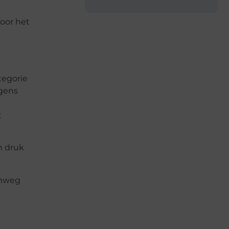
voor het
tegorie
agens
t
t
n druk
emweg