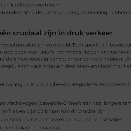
ren en landbouwvoertuigen.
tuurders altijd de juiste opleiding en ervaring hebben 
n cruciaal zijn in druk verkeer
vooral om alert zijn en geduld. Toch speelt je rijbewijsca
lijke gebieden waar auto’s, brommers, fietsen en vrachtw
urders hun voertuig perfect onder controle hebben. Ui
t ongelukken vaak ontstaan door onervarenheid met he
 belangrijk is om je rijbewijscategorie te respecteren i
 vrachtwagen (categorie C) heeft een veel langere r
 files en bij stoplichten kan dit cruciaal zijn.
ie A) kunnen zich makkelijker door smalle straatjes
meer balans en ervaring.