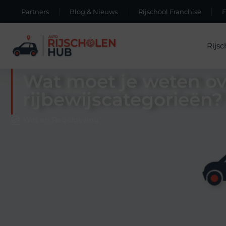
Partners
Blog & Nieuws
Rijschool Franchise
Rijsc
Wat moet je weten ov
rijbewijscategorieën?
Wet en Regelgeving