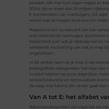
bestaan, elk met hun eigen regels en be
2024) zijn er meer dan 10 miljoen rijbewi
E (combinaties van voertuigen). Dit wijs
weten wat ze mogen besturen en onder
Waarom is het nu relevant om hier aanda
snel: elektrische voertuigen, autonome
helderheid over wat je rijbewijs wel en ni
verkeerde inschatting van wat je mag rijde
ongelukken.
In dit artikel neem ik je mee in de wereld
belangrijkste categorieën, handige tips v
invloed hebben op jouw dagelijkse mobilit
verkeerseducatie en betrouwbare bronnen 
de weg, met kennis die verder gaat dan a
Van A tot E: het alfabet v
Rijbewijscategorieën zijn eigenlijk als va