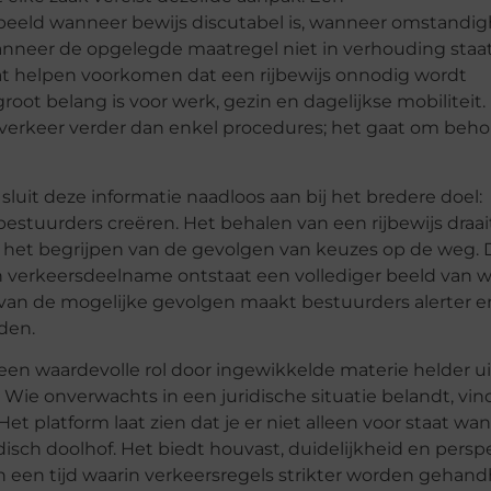
rbeeld wanneer bewijs discutabel is, wanneer omstandi
neer de opgelegde maatregel niet in verhouding staat
t helpen voorkomen dat een rijbewijs onnodig wordt
ot belang is voor werk, gezin en dagelijkse mobiliteit. 
t verkeer verder dan enkel procedures; het gaat om beh
sluit deze informatie naadloos aan bij het bredere doel:
stuurders creëren. Het behalen van een rijbewijs draait
m het begrijpen van de gevolgen van keuzes op de weg. 
an verkeersdeelname ontstaat een vollediger beeld van w
n van de mogelijke gevolgen maakt bestuurders alerter e
den.
een waardevolle rol door ingewikkelde materie helder ui
 Wie onverwachts in een juridische situatie belandt, vind
Het platform laat zien dat je er niet alleen voor staat wa
isch doolhof. Het biedt houvast, duidelijkheid en perspe
 een tijd waarin verkeersregels strikter worden gehand