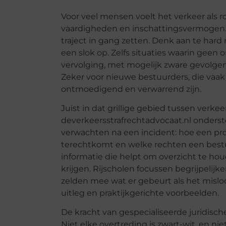
Voor veel mensen voelt het verkeer als ro
vaardigheden en inschattingsvermogen.
traject in gang zetten. Denk aan te hard r
een slok op. Zelfs situaties waarin geen 
vervolging, met mogelijk zware gevolgen 
Zeker voor nieuwe bestuurders, die vaak
ontmoedigend en verwarrend zijn.
Juist in dat grillige gebied tussen verkee
deverkeersstrafrechtadvocaat.nl onderst
verwachten na een incident: hoe een proc
terechtkomt en welke rechten een bestuu
informatie die helpt om overzicht te ho
krijgen. Rijscholen focussen begrijpelijke
zelden mee wat er gebeurt als het mislo
uitleg en praktijkgerichte voorbeelden.
De kracht van gespecialiseerde juridisch
Niet elke overtreding is zwart-wit, en ni