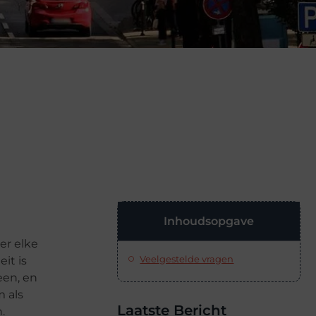
Inhoudsopgave
er elke
Veelgestelde vragen
it is
een, en
 als
Laatste Bericht
.