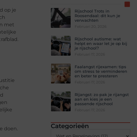
d op je
Rijschool Trots in
Roosendaal: dit kun je
ch
verwachten
en met
Februari 20, 2026
telijke
Rijschool autisme: wat
rafblad.
helpt en waar let je op bij
je rijschool?
Februari 17, 2026
Faalangst rijexamen: tips
om stress te verminderen
en beter te presteren
stitie
Februari 17, 2026
sche
Rijangst: zo pak je rijangst
nd
aan en kies je een
jgen
passende rijschool
lijke
Februari 17, 2026
Categorieën
oe doen.