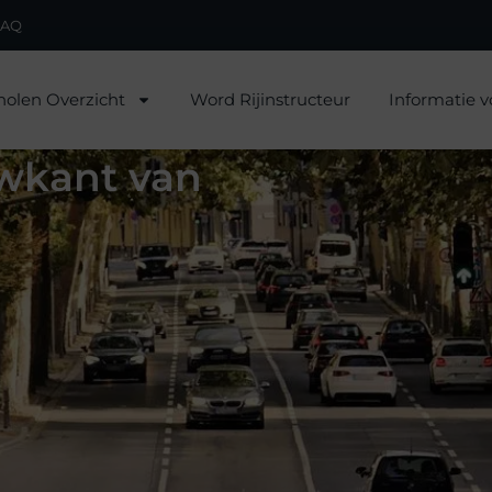
FAQ
holen Overzicht
Word Rijinstructeur
Informatie v
uwkant van