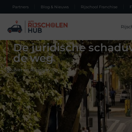
Partners
Blog & Nieuws
Rijschool Franchise
Rijsc
De juridische schad
de weg
Wet en Regelgeving