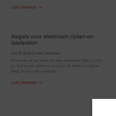
LEES VERDER ⟶
Regels voor elektrisch rijden en
laadpalen
Juli 15, 2025
Geen Reacties
Wie mag er parkeren bij een laadpaal? Stel je voor:
je rijdt in een elektrische auto, de batterij is bijna
leeg, en je vindt eindelijk
LEES VERDER ⟶