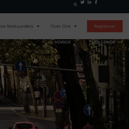
oor bestuurders
Over Ons
Registreer
⟵ VORIGE
VOLGENDE ⟶