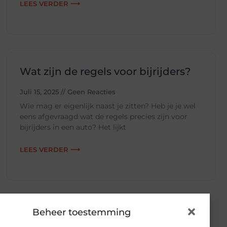
LEES VERDER ⟶
Wat zijn de regels voor bijrijders?
Juli 15, 2025
Geen Reacties
Wie mag er eigenlijk naast je zitten? Heb je je wel
eens afgevraagd wat de regels precies zijn voor
bijrijders in een auto? Het lijkt
LEES VERDER ⟶
Beheer toestemming