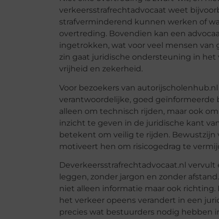
verkeersstrafrechtadvocaat weet bijvoo
strafverminderend kunnen werken of wan
overtreding. Bovendien kan een advocaa
ingetrokken, wat voor veel mensen van gro
zin gaat juridische ondersteuning in he
vrijheid en zekerheid.
Voor bezoekers van autorijscholenhub.nl 
verantwoordelijke, goed geïnformeerde be
alleen om technisch rijden, maar ook o
inzicht te geven in de juridische kant v
betekent om veilig te rijden. Bewustzij
motiveert hen om risicogedrag te vermij
Deverkeersstrafrechtadvocaat.nl vervult 
leggen, zonder jargon en zonder afstand.
niet alleen informatie maar ook richting. 
het verkeer opeens verandert in een jurid
precies wat bestuurders nodig hebben in