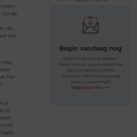
gheden
 tot de
In die
oud van
Begin vandaag nog
Klaar om samen te werken?
 niet
Neem contact op en ontdek hoe
Door
wij jouw doelen kunnen
realiseren. Start vandaag nog
at het
jouw succesverhaal!
n
Registreer Hier ⟶
t te
t er
nneer
ctief,
haafd