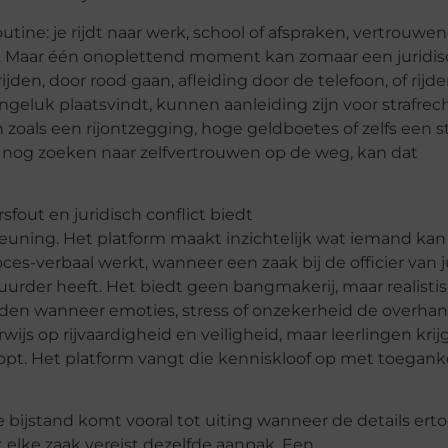
utine: je rijdt naar werk, school of afspraken, vertrouwen
 Maar één onoplettend moment kan zomaar een juridis
ijden, door rood gaan, afleiding door de telefoon, of rijd
ongeluk plaatsvindt, kunnen aanleiding zijn voor strafrech
zoals een rijontzegging, hoge geldboetes of zelfs een st
 nog zoeken naar zelfvertrouwen op de weg, kan dat
rsfout en juridisch conflict biedt
euning. Het platform maakt inzichtelijk wat iemand kan
es-verbaal werkt, wanneer een zaak bij de officier van ju
rder heeft. Het biedt geen bangmakerij, maar realisti
uden wanneer emoties, stress of onzekerheid de overha
rwijs op rijvaardigheid en veiligheid, maar leerlingen kri
opt. Het platform vangt die kenniskloof op met toeganke
e bijstand komt vooral tot uiting wanneer de details ert
et elke zaak vereist dezelfde aanpak. Een