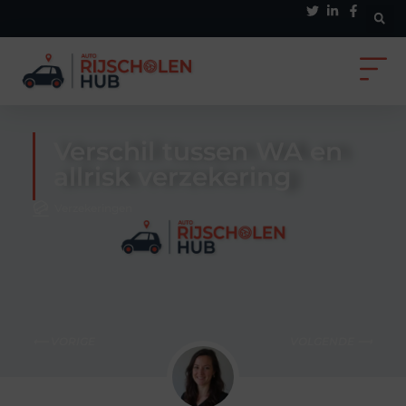
Verschil tussen WA en
allrisk verzekering
Verzekeringen
⟵ VORIGE
VOLGENDE ⟶