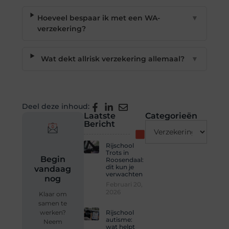
Hoeveel bespaar ik met een WA-
▼
verzekering?
Wat dekt allrisk verzekering allemaal?
▼
Deel deze inhoud:
Laatste
Categorieën
Bericht
Rijschool
Trots in
Begin
Roosendaal:
dit kun je
vandaag
verwachten
nog
Februari 20,
2026
Klaar om
samen te
Rijschool
werken?
autisme:
Neem
wat helpt