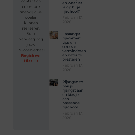
contact op
en waar let
en ontdek
je op bij je
rijschool?
hoe wij jouw
Februari 17,
doelen
2026
kunnen
realiseren.
Start
Faalangst
rijexamen:
vandaag nog
tips om
jouw
stress te
succesverhaal!
verminderen
en beter te
Registreer
presteren
Hier ⟶
Februari 17,
2026
Rijangst: zo
pak je
rijangst aan
en kies je
een
passende
rijschool
Februari 17,
2026