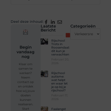
Deel deze inhoud:
Laatste
Categorieën
Bericht
Rijschool
Trots in
Begin
Roosendaal:
dit kun je
vandaag
verwachten
nog
Februari 20,
2026
Klaar om
samen te
Rijschool
werken?
autisme:
Neem
wat helpt
contact op
en waar let
en ontdek
je op bij je
rijschool?
hoe wij jouw
Februari 17,
doelen
2026
kunnen
realiseren.
Start
Faalangst