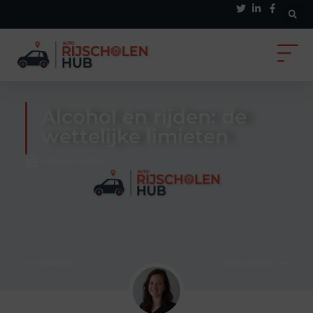
Alcohol en rijden: de
wettelijke limieten
Verkeersregels
⟵ VORIGE
VOLGENDE ⟶