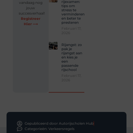
rijexamen:
vandaag nog
tips om
jouw
stress te
succesverhaal!
verminderen
en beter te
Registreer
presteren
Hier ⟶
Februari 17,
2026
Rijangst: zo
pak je
rijangst aan
en kies je
een
passende
rijschool
Februari 17,
2026
Gepubliceerd door Autorijscholen Hub
Categorieën:
Verkeersregels