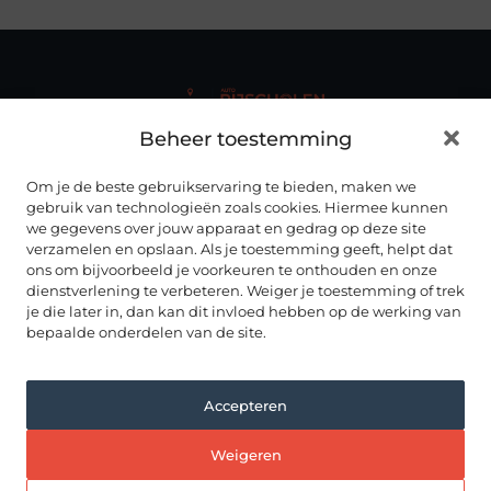
Beheer toestemming
Autorijscholenhub.nl biedt duidelijke en up-to-date
informatie over rijscholen
, rijopleidingen en het vak van
rijinstructeur – overzichtelijk gebundeld op één centrale
Om je de beste gebruikservaring te bieden, maken we
plek.
gebruik van technologieën zoals cookies. Hiermee kunnen
we gegevens over jouw apparaat en gedrag op deze site
ONZE INFORMATIE
verzamelen en opslaan. Als je toestemming geeft, helpt dat
ALLES OVER AUTORIJDEN
ons om bijvoorbeeld je voorkeuren te onthouden en onze
dienstverlening te verbeteren. Weiger je toestemming of trek
RIJSCHOLEN IN NEDERLAND
Noord Brabant
je die later in, dan kan dit invloed hebben op de werking van
Drenthe
bepaalde onderdelen van de site.
Noord Holland
Flevoland
Overijssel
Friesland
Accepteren
Utrecht
Gelderland
Zeeland
Groningen
Weigeren
Zuid Holland
Limburg