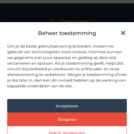
Beheer toestemming
Autorijscholenhub.nl biedt duidelijke en up-to-date
informatie over rijscholen
, rijopleidingen en het vak van
rijinstructeur – overzichtelijk gebundeld op één centrale
Om je de beste gebruikservaring te bieden, maken we
plek.
gebruik van technologieën zoals cookies. Hiermee kunnen
we gegevens over jouw apparaat en gedrag op deze site
ONZE INFORMATIE
verzamelen en opslaan. Als je toestemming geeft, helpt dat
ALLES OVER AUTORIJDEN
ons om bijvoorbeeld je voorkeuren te onthouden en onze
dienstverlening te verbeteren. Weiger je toestemming of trek
RIJSCHOLEN IN NEDERLAND
Noord Brabant
je die later in, dan kan dit invloed hebben op de werking van
Drenthe
bepaalde onderdelen van de site.
Noord Holland
Flevoland
Overijssel
Friesland
Accepteren
Utrecht
Gelderland
Zeeland
Groningen
Weigeren
Zuid Holland
Limburg
Bekijk Voorkeuren