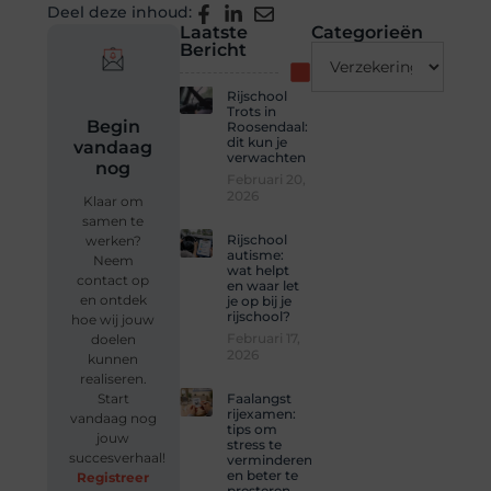
Deel deze inhoud:
Laatste
Categorieën
Bericht
Rijschool
Trots in
Begin
Roosendaal:
dit kun je
vandaag
verwachten
nog
Februari 20,
2026
Klaar om
samen te
Rijschool
werken?
autisme:
Neem
wat helpt
contact op
en waar let
en ontdek
je op bij je
rijschool?
hoe wij jouw
Februari 17,
doelen
2026
kunnen
realiseren.
Start
Faalangst
rijexamen:
vandaag nog
tips om
jouw
stress te
succesverhaal!
verminderen
en beter te
Registreer
presteren