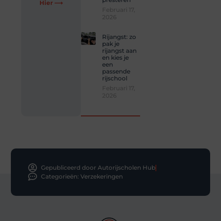
Hier ⟶
Februari 17,
2026
Rijangst: zo
pak je
rijangst aan
en kies je
een
passende
rijschool
Februari 17,
2026
Gepubliceerd door Autorijscholen Hub
Categorieën:
Verzekeringen