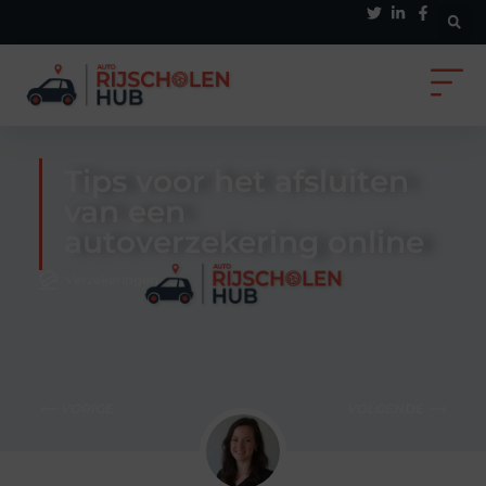
Tips voor het afsluiten
van een
autoverzekering online
Verzekeringen
⟵ VORIGE
VOLGENDE ⟶