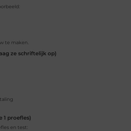
oorbeeld:
uw te maken.
ag ze schriftelijk op)
taling
 1 proefles)
fles en test: