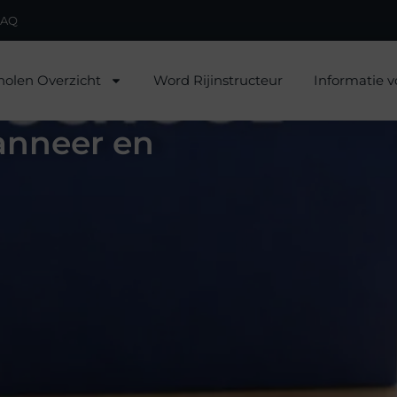
FAQ
holen Overzicht
Word Rijinstructeur
Informatie v
wanneer en