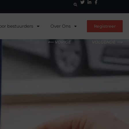
oor bestuurders
Over Ons
Registreer
⟵ VORIGE
VOLGENDE ⟶