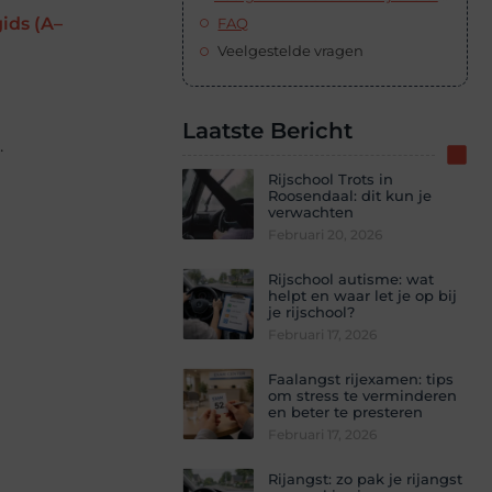
gids (A–
FAQ
Veelgestelde vragen
Laatste Bericht
.
Rijschool Trots in
Roosendaal: dit kun je
verwachten
Februari 20, 2026
Rijschool autisme: wat
helpt en waar let je op bij
je rijschool?
Februari 17, 2026
Faalangst rijexamen: tips
om stress te verminderen
en beter te presteren
Februari 17, 2026
Rijangst: zo pak je rijangst