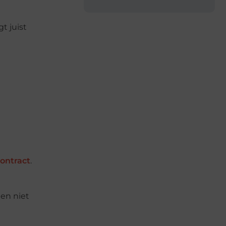
t juist
contract
.
 en niet