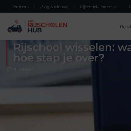
Partners
Blog & Nieuws
Rijschool Franchise
Rijsc
Rijschool wisselen: 
hoe stap je over?
Rijschool