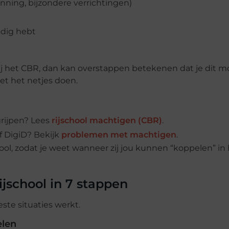
lanning, bijzondere verrichtingen)
odig hebt
bij het CBR, dan kan overstappen betekenen dat je dit m
et het netjes doen.
grijpen? Lees
rijschool machtigen (CBR)
.
f DigiD? Bekijk
problemen met machtigen
.
school, zodat je weet wanneer zij jou kunnen “koppelen” in
ijschool in 7 stappen
este situaties werkt.
elen