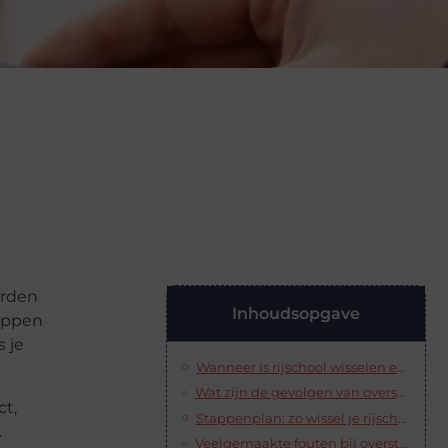
orden
Inhoudsopgave
tappen
s je
Wanneer is rijschool wisselen een goed idee?
Wat zijn de gevolgen van overstappen? (kosten, lessen, CBR)
ct,
Stappenplan: zo wissel je rijschool in 7 stappen
.
Veelgemaakte fouten bij overstappen (en hoe je ze voorkomt)