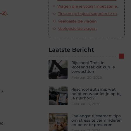
Vragen die je vooraf moet stellen (copy-paste)
–Z)
.
Tips om je traject soepeler te maken
Veelgestelde vragen
Veelgestelde vragen
Laatste Bericht
Rijschool Trots in
Roosendaal: dit kun je
verwachten
Februari 20, 2026
Rijschool autisme: wat
us
helpt en waar let je op bij
je rijschool?
Februari 17, 2026
Faalangst rijexamen: tips
om stress te verminderen
e:
en beter te presteren
Februari 17, 2026