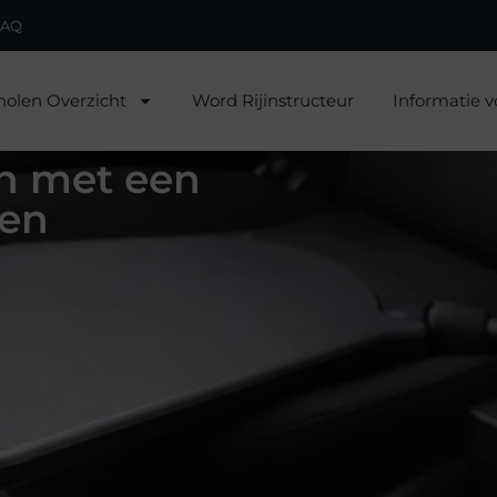
FAQ
holen Overzicht
Word Rijinstructeur
Informatie v
n met een
 en