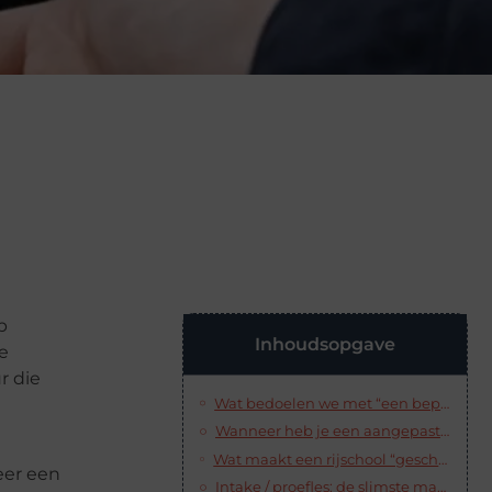
p
Inhoudsopgave
e
r die
Wat bedoelen we met “een beperking” in rijles-context?
Wanneer heb je een aangepaste lesauto nodig?
Wat maakt een rijschool “geschikt” voor mensen met een beperking?
eer een
Intake / proefles: de slimste manier om te testen