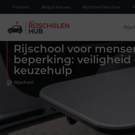
Partners
Blog & Nieuws
Rijschool Franchise
Rijsc
Rijschool voor mense
beperking: veiligheid
keuzehulp
Rijschool