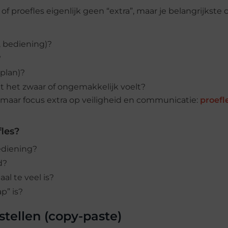
 of proefles eigenlijk geen “extra”, maar je belangrijkste 
t, bediening)?
?
nplan)?
t het zwaar of ongemakkelijk voelt?
 maar focus extra op veiligheid en communicatie:
proefl
fles?
ediening?
d?
al te veel is?
p” is?
stellen (copy-paste)