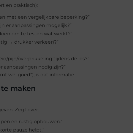
rt en praktisch):
gen met een vergelijkbare beperking?”
zijn er aanpassingen mogelijk?”
doen om te testen wat werkt?”
stig → drukker verkeer)?”
d/pijn/overprikkeling tijdens de les?”
r aanpassingen nodig zijn?”
omt wel goed”), is dat informatie.
r te maken
even. Zeg liever:
appen en rustig opbouwen.”
korte pauze helpt.”