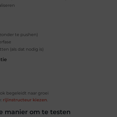
aliseren
zonder te pushen)
erfase
en (als dat nodig is)
tie
ok begeleidt naar groei
e:
rijinstructeur kiezen
.
ste manier om te testen