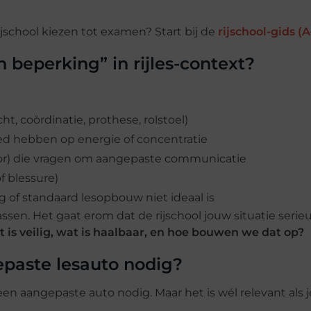
ijschool kiezen tot examen? Start bij de
rijschool-gids (A
beperking” in rijles-context?
ht, coördinatie, prothese, rolstoel)
ed hebben op energie of concentratie
hoor) die vragen om aangepaste communicatie
f blessure)
g of standaard lesopbouw niet ideaal is
passen. Het gaat erom dat de rijschool jouw situatie serie
 is veilig, wat is haalbaar, en hoe bouwen we dat op?
paste lesauto nodig?
n aangepaste auto nodig. Maar het is wél relevant als j