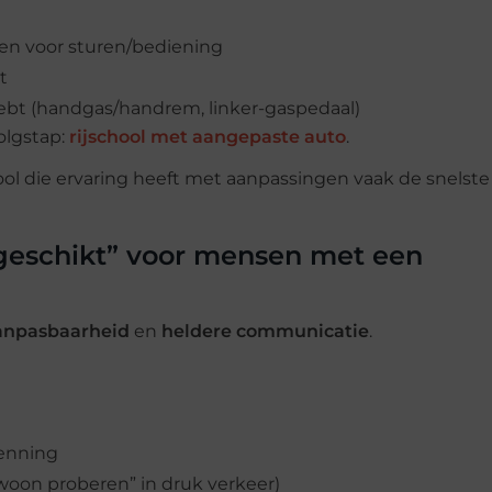
en voor sturen/bediening
t
ebt (handgas/handrem, linker-gaspedaal)
volgstap:
rijschool met aangepaste auto
.
school die ervaring heeft met aanpassingen vaak de snelst
“geschikt” voor mensen met een
anpasbaarheid
en
heldere communicatie
.
wenning
woon proberen” in druk verkeer)