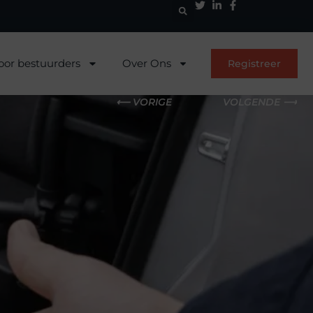
oor bestuurders
Over Ons
Registreer
⟵ VORIGE
VOLGENDE ⟶