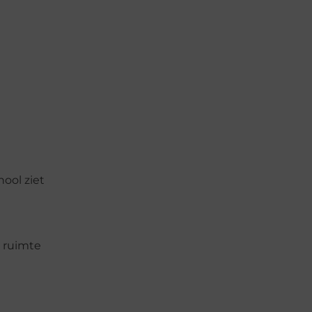
hool ziet
n ruimte