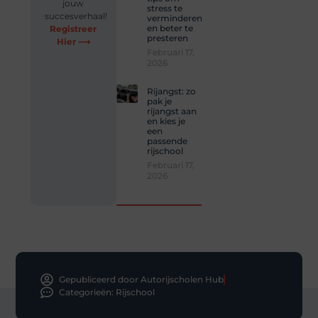
jouw
stress te
succesverhaal!
verminderen
en beter te
Registreer
presteren
Hier ⟶
Februari 17,
2026
Rijangst: zo
pak je
rijangst aan
en kies je
een
passende
rijschool
Februari 17,
2026
Gepubliceerd door Autorijscholen Hub
Categorieën:
Rijschool