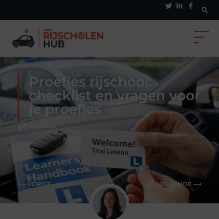
Proefles rijschool:
checklist en vragen voor
je proefles
Rijschool
⟵ VORIGE
VOLGENDE ⟶