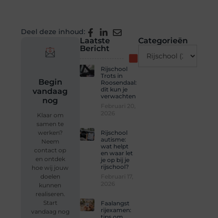
Deel deze inhoud:
Laatste
Categorieën
Bericht
Rijschool
Trots in
Begin
Roosendaal:
dit kun je
vandaag
verwachten
nog
Februari 20,
2026
Klaar om
samen te
Rijschool
werken?
autisme:
Neem
wat helpt
contact op
en waar let
en ontdek
je op bij je
rijschool?
hoe wij jouw
Februari 17,
doelen
2026
kunnen
realiseren.
Start
Faalangst
rijexamen:
vandaag nog
tips om