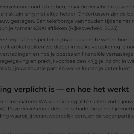
overzekering nodig hebben, maar de verschillen tussen
lrisk zijn lang niet altijd helder. Ondertussen zijn de b
euw gestegen. Een telefoontje vasthouden tijdens het r
un je zomaar €300 aftikken (Rijksoverheid, 2025).
keersregels te respecteren, maar ook om te weten hoe j
dit artikel duiken we dieper in welke verzekering je no
vertredingen en hoe je boetes en financiële verrassing
egelgeving en praktijkvoorbeelden krijg je inzicht in wa
is bij jouw situatie past én welke fouten je beter kunt
g verplicht is — en hoe het werkt
om minimaal een WA-verzekering af te sluiten zodra jouw
. Deze verzekering dekt de schade die je met je voert
ng waarbij jij verantwoordelijk bent, en de tegenpartij 