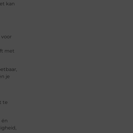
het kan
 voor
aft met
etbaar,
én je
t te
s én
igheid,