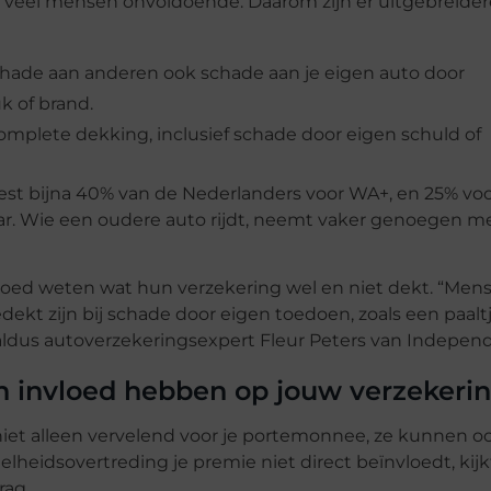
r veel mensen onvoldoende. Daarom zijn er uitgebreider
hade aan anderen ook schade aan je eigen auto door
uk of brand.
mplete dekking, inclusief schade door eigen schuld of
t bijna 40% van de Nederlanders voor WA+, en 25% voor 
jaar. Wie een oudere auto rijdt, neemt vaker genoegen m
t goed weten wat hun verzekering wel en niet dekt. “Men
kt zijn bij schade door eigen toedoen, zoals een paalt
” aldus autoverzekeringsexpert Fleur Peters van Independ
n invloed hebben op jouw verzekeri
niet alleen vervelend voor je portemonnee, ze kunnen oo
lheidsovertreding je premie niet direct beïnvloedt, kijk
rag.