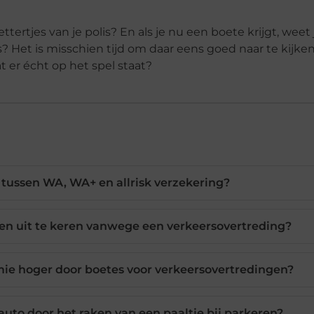
ettertjes van je polis? En als je nu een boete krijgt, weet
s? Het is misschien tijd om daar eens goed naar te kijke
t er écht op het spel staat?
l tussen WA, WA+ en allrisk verzekering?
en uit te keren vanwege een verkeersovertreding?
ie hoger door boetes voor verkeersovertredingen?
uto door het raken van een paaltje bij parkeren?