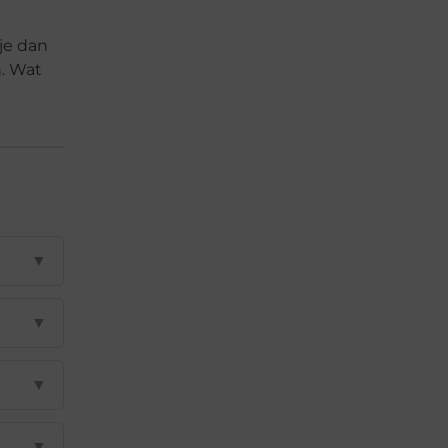
 je dan
n. Wat
▼
▼
▼
▼