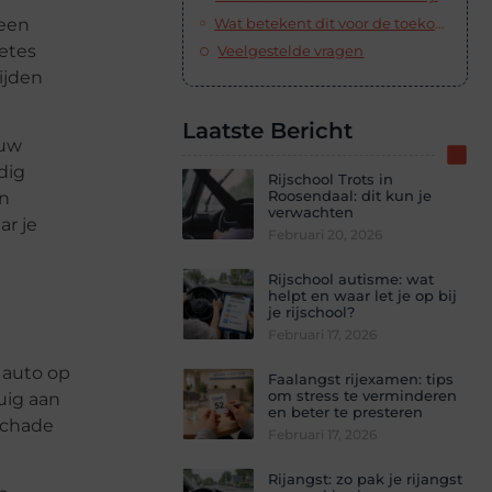
 een
Wat betekent dit voor de toekomst van automobilisten?
oetes
Veelgestelde vragen
ijden
Laatste Bericht
ouw
dig
Rijschool Trots in
Roosendaal: dit kun je
en
verwachten
ar je
Februari 20, 2026
Rijschool autisme: wat
helpt en waar let je op bij
je rijschool?
Februari 17, 2026
 auto op
Faalangst rijexamen: tips
om stress te verminderen
uig aan
en beter te presteren
schade
Februari 17, 2026
Rijangst: zo pak je rijangst