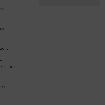
 de
aars
zelfs
en
 maar de
erlijk
e