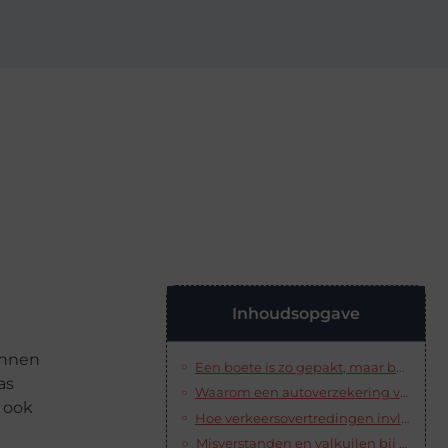
Inhoudsopgave
Binnen
Een boete is zo gepakt, maar ben je wel goed verzekerd?
as
Waarom een autoverzekering verplicht is — en hoe het werkt
 ook
Hoe verkeersovertredingen invloed hebben op jouw verzekering
Misverstanden en valkuilen bij autoverzekeringen