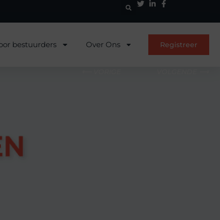
oor bestuurders
Over Ons
Registreer
⟵ VORIGE
VOLGENDE ⟶