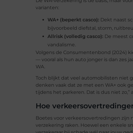
De WA-verzekering is de basis, maar voo
varianten:
WA+ (beperkt casco):
Dekt naast sc
bijvoorbeeld diefstal, storm, ruitbre
Allrisk (volledig casco):
De meest co
vandalisme.
Volgens de Consumentenbond (2024) kies
— vooral als hun auto jonger is dan zes 
WA.
Toch blijkt dat veel automobilisten nie
denken vaak dat ze met een WA+ ook gede
tijdens het parkeren. Dat is dus niet zo,
Hoe verkeersovertredinge
Boetes voor verkeersovertredingen zijn 
verzekering raken. Hoewel een enkele sne
verzekeraar bij schade wél naar jouw ged