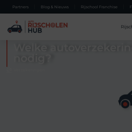
Partners
Blog & Nieuws
Rijschool Franchise
Rijsc
Welke autoverzekerin
nodig?
Verzekeringen