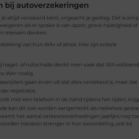
n bij autoverzekeringen
e altijd verzekerd bent, ongeacht je gedrag. Dat is si
eigeren als er sprake is van opzet, grove nalatigheid of 
dan mensen denken.
kking van hun WA+ of allrisk. Hier zijn enkele
j hagel- of ruitschade denkt men vaak dat WA voldoende
ens WA+ nodig.
aserijders gaan ervan uit dat álles verzekerd is, maar dat
er registratie.
dt met een telefoon in de hand tijdens het rijden, krijg
hade kan dit ook worden aangemerkt als roekeloos gedra
neemt het aantal verkeersovertredingen jaarlijks nog toe
worden hierdoor strenger in hun beoordeling, ook bij