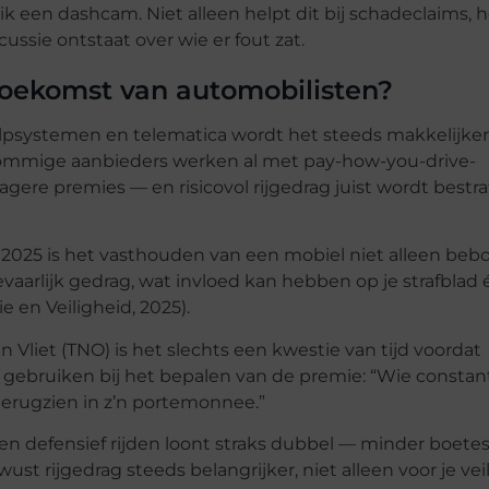
k een dashcam. Niet alleen helpt dit bij schadeclaims, 
ssie ontstaat over wie er fout zat.
toekomst van automobilisten?
lpsystemen en telematica wordt het steeds makkelijker
Sommige aanbieders werken al met pay-how-you-drive-
agere premies — en risicovol rijgedrag juist wordt bestr
 2025 is het vasthouden van een mobiel niet alleen bebo
vaarlijk gedrag, wat invloed kan hebben op je strafblad 
e en Veiligheid, 2025).
n Vliet (TNO) is het slechts een kwestie van tijd voordat
 gebruiken bij het bepalen van de premie: “Wie constan
t terugzien in z’n portemonnee.”
ig en defensief rijden loont straks dubbel — minder boete
st rijgedrag steeds belangrijker, niet alleen voor je veil