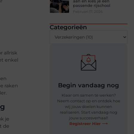
e
aan en kies je een
passende rijschool
Februari 17, 2026
Categorieën
allrisk
et enkel
sen
Begin vandaag nog
je raken
er.
Klaar om samen te werken?
Neem contact op en ontdek hoe
ng
wij jouw doelen kunnen
realiseren. Start vandaag nog
jouw succesverhaal!
k je
Registreer Hier ⟶
t de