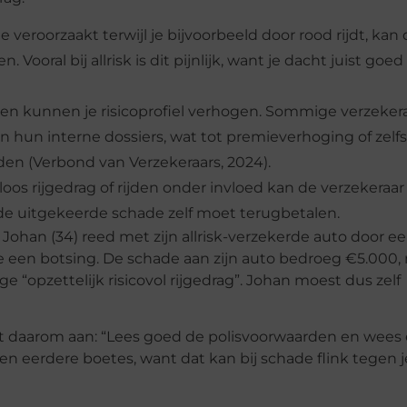
e veroorzaakt terwijl je bijvoorbeeld door rood rijdt, kan
. Vooral bij allrisk is dit pijnlijk, want je dacht juist goed
n kunnen je risicoprofiel verhogen. Sommige verzeker
n hun interne dossiers, wat tot premieverhoging of zelfs
iden (Verbond van Verzekeraars, 2024).
loos rijgedrag of rijden onder invloed kan de verzekeraar 
 de uitgekeerde schade zelf moet terugbetalen.
 Johan (34) reed met zijn allrisk-verzekerde auto door e
te een botsing. De schade aan zijn auto bedroeg €5.000,
 “opzettelijk risicovol rijgedrag”. Johan moest dus zelf
 daarom aan: “Lees goed de polisvoorwaarden en wees e
geen eerdere boetes, want dat kan bij schade flink tegen j