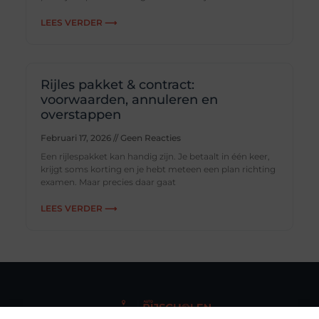
LEES VERDER ⟶
Rijles pakket & contract:
voorwaarden, annuleren en
overstappen
Februari 17, 2026
Geen Reacties
Een rijlespakket kan handig zijn. Je betaalt in één keer,
krijgt soms korting en je hebt meteen een plan richting
examen. Maar precies daar gaat
LEES VERDER ⟶