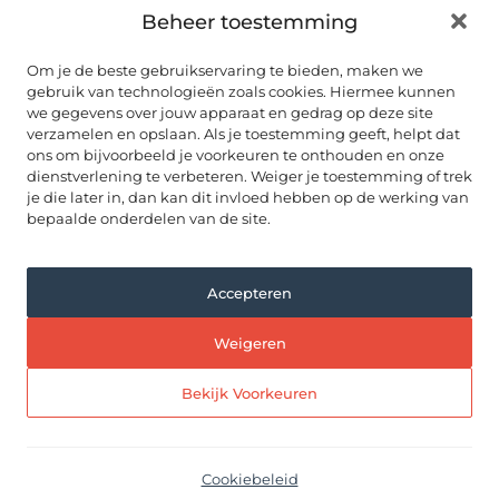
Beheer toestemming
Autorijscholenhub.nl biedt duidelijke en up-to-date
informatie over rijscholen
, rijopleidingen en het vak van
rijinstructeur – overzichtelijk gebundeld op één centrale
Om je de beste gebruikservaring te bieden, maken we
plek.
gebruik van technologieën zoals cookies. Hiermee kunnen
we gegevens over jouw apparaat en gedrag op deze site
ONZE INFORMATIE
verzamelen en opslaan. Als je toestemming geeft, helpt dat
ALLES OVER AUTORIJDEN
ons om bijvoorbeeld je voorkeuren te onthouden en onze
dienstverlening te verbeteren. Weiger je toestemming of trek
RIJSCHOLEN IN NEDERLAND
Noord Brabant
je die later in, dan kan dit invloed hebben op de werking van
Drenthe
bepaalde onderdelen van de site.
Noord Holland
Flevoland
Overijssel
Friesland
Accepteren
Utrecht
Gelderland
Zeeland
Groningen
Weigeren
Zuid Holland
Limburg
Bekijk Voorkeuren
Deze site biedt vakspecifieke info. Ondanks zorg kunnen fouten
voorkomen. Controleer altijd zelf de gegevens.
Cookiebeleid