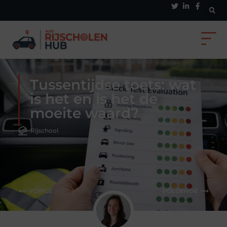
Tussentijdse toets: wat
is het en is het de
moeite waard?
Rijschool
⟵ VORIGE
VOLGENDE ⟶