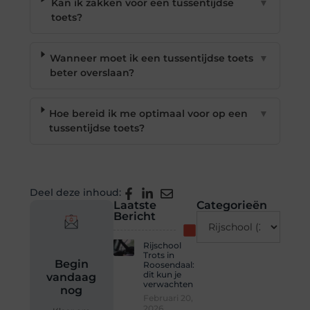
Kan ik zakken voor een tussentijdse
▼
toets?
Wanneer moet ik een tussentijdse toets
▼
beter overslaan?
Hoe bereid ik me optimaal voor op een
▼
tussentijdse toets?
Deel deze inhoud:
Laatste
Categorieën
Bericht
Rijschool
Trots in
Begin
Roosendaal:
dit kun je
vandaag
verwachten
nog
Februari 20,
2026