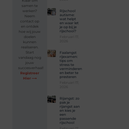
Klaar om
samen te
Rijschool
werken?
autisme:
Neem
wat helpt
contact op
en waar let
en ontdek
je op bij je
rijschool?
hoe wij jouw
Februari 17,
doelen
2026
kunnen
realiseren.
Start
Faalangst
rijexamen:
vandaag nog
tips om
jouw
stress te
succesverhaal!
verminderen
en beter te
Registreer
presteren
Hier ⟶
Februari 17,
2026
Rijangst: zo
pak je
rijangst aan
en kies je
een
passende
rijschool
Februari 17,