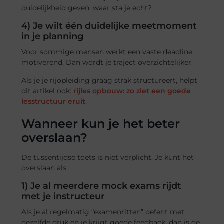
duidelijkheid geven: waar sta je echt?
4) Je wilt één duidelijke meetmoment
in je planning
Voor sommige mensen werkt een vaste deadline
motiverend. Dan wordt je traject overzichtelijker.
Als je je rijopleiding graag strak structureert, helpt
dit artikel ook:
rijles opbouw: zo ziet een goede
lesstructuur eruit
.
Wanneer kun je het beter
overslaan?
De tussentijdse toets is niet verplicht. Je kunt het
overslaan als:
1) Je al meerdere mock exams rijdt
met je instructeur
Als je al regelmatig “examenritten” oefent met
dezelfde druk en je krijgt goede feedback, dan is de