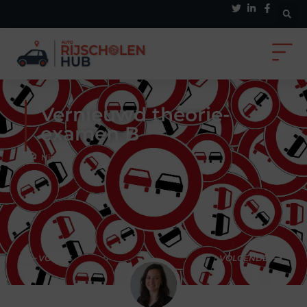
Vernieuwd theorie-
examen B
Nieuws
⟵ VORIGE
VOLGENDE ⟶