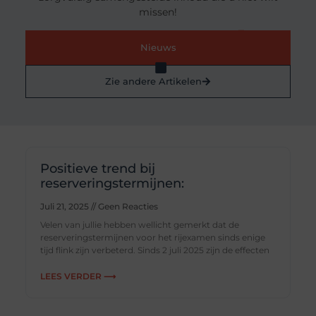
missen!
Nieuws
Zie andere Artikelen
Positieve trend bij
reserveringstermijnen:
Juli 21, 2025
Geen Reacties
Velen van jullie hebben wellicht gemerkt dat de
reserveringstermijnen voor het rijexamen sinds enige
tijd flink zijn verbeterd. Sinds 2 juli 2025 zijn de effecten
LEES VERDER ⟶