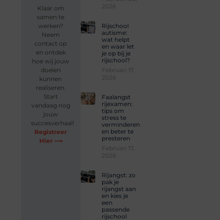
2026
Klaar om
samen te
Rijschool
werken?
autisme:
Neem
wat helpt
contact op
en waar let
en ontdek
je op bij je
rijschool?
hoe wij jouw
Februari 17,
doelen
2026
kunnen
realiseren.
Start
Faalangst
rijexamen:
vandaag nog
tips om
jouw
stress te
succesverhaal!
verminderen
en beter te
Registreer
presteren
Hier ⟶
Februari 17,
2026
Rijangst: zo
pak je
rijangst aan
en kies je
een
passende
rijschool