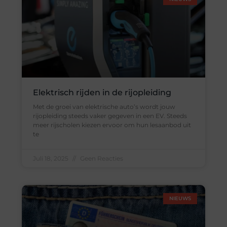
Elektrisch rijden in de rijopleiding
Met de groei van elektrische auto’s wordt jouw
rijopleiding steeds vaker gegeven in een EV. Steeds
meer rijscholen kiezen ervoor om hun lesaanbod uit
te
Juli 18, 2025
Geen Reacties
NIEUWS