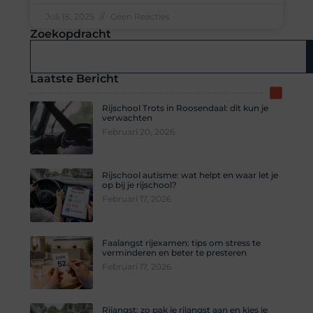
Juli 18, 2025
Geen Reacties
Zoekopdracht
Laatste Bericht
Rijschool Trots in Roosendaal: dit kun je
verwachten
Februari 20, 2026
Rijschool autisme: wat helpt en waar let je
op bij je rijschool?
Februari 17, 2026
Faalangst rijexamen: tips om stress te
verminderen en beter te presteren
Februari 17, 2026
Rijangst: zo pak je rijangst aan en kies je