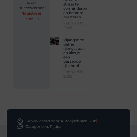
jouw
stress te
succesverhaal!
verminderen
en beter te
Registreer
presteren
Hier ⟶
Februari 17,
2026
Rijangst: zo
pak je
rijangst aan
en kies je
een
passende
rijschool
Februari 17,
2026
Gepubliceerd door Autorijscholen Hub
Categorieën:
Rijtips