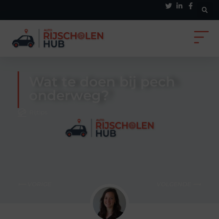
Wat te doen bij pech
onderweg?
Rijtips
⟵ VORIGE
VOLGENDE ⟶