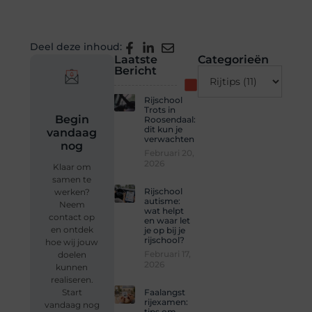
Deel deze inhoud:
Laatste
Categorieën
Bericht
Rijschool
Trots in
Begin
Roosendaal:
dit kun je
vandaag
verwachten
nog
Februari 20,
2026
Klaar om
samen te
Rijschool
werken?
autisme:
Neem
wat helpt
contact op
en waar let
en ontdek
je op bij je
rijschool?
hoe wij jouw
Februari 17,
doelen
2026
kunnen
realiseren.
Start
Faalangst
rijexamen:
vandaag nog
tips om