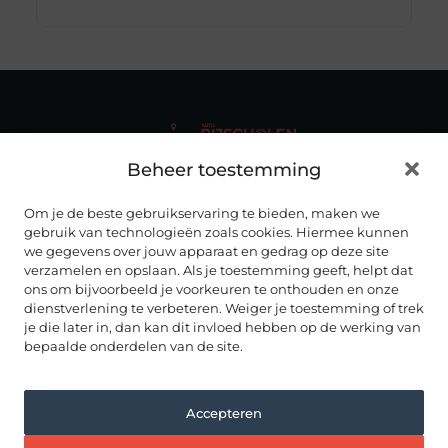
Beheer toestemming
Autorijscholenhub.nl biedt duidelijke en up-to-date
informatie over rijscholen
, rijopleidingen en het vak van
rijinstructeur – overzichtelijk gebundeld op één centrale
Om je de beste gebruikservaring te bieden, maken we
plek.
gebruik van technologieën zoals cookies. Hiermee kunnen
we gegevens over jouw apparaat en gedrag op deze site
ONZE INFORMATIE
verzamelen en opslaan. Als je toestemming geeft, helpt dat
ALLES OVER AUTORIJDEN
ons om bijvoorbeeld je voorkeuren te onthouden en onze
dienstverlening te verbeteren. Weiger je toestemming of trek
RIJSCHOLEN IN NEDERLAND
Noord Brabant
je die later in, dan kan dit invloed hebben op de werking van
Drenthe
bepaalde onderdelen van de site.
Noord Holland
Flevoland
Overijssel
Friesland
Accepteren
Utrecht
Gelderland
Zeeland