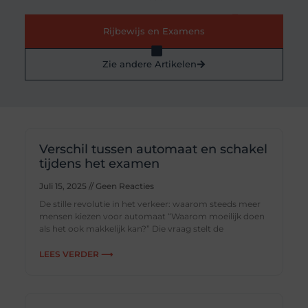
Rijbewijs en Examens
Zie andere Artikelen
Verschil tussen automaat en schakel
tijdens het examen
Juli 15, 2025
Geen Reacties
De stille revolutie in het verkeer: waarom steeds meer
mensen kiezen voor automaat “Waarom moeilijk doen
als het ook makkelijk kan?” Die vraag stelt de
LEES VERDER ⟶