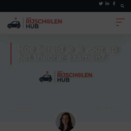
Hoe bereid je je voor op
het theorie-examen?
Rijbewijs en Examens
⟵ VORIGE
VOLGENDE ⟶