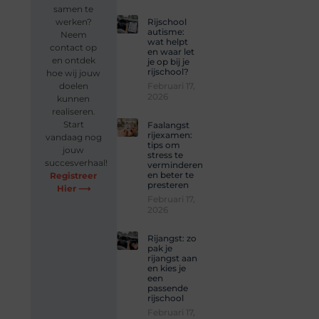
samen te
Rijschool
werken?
autisme:
Neem
wat helpt
contact op
en waar let
en ontdek
je op bij je
rijschool?
hoe wij jouw
Februari 17,
doelen
2026
kunnen
realiseren.
Start
Faalangst
rijexamen:
vandaag nog
tips om
jouw
stress te
succesverhaal!
verminderen
en beter te
Registreer
presteren
Hier ⟶
Februari 17,
2026
Rijangst: zo
pak je
rijangst aan
en kies je
een
passende
rijschool
Februari 17,