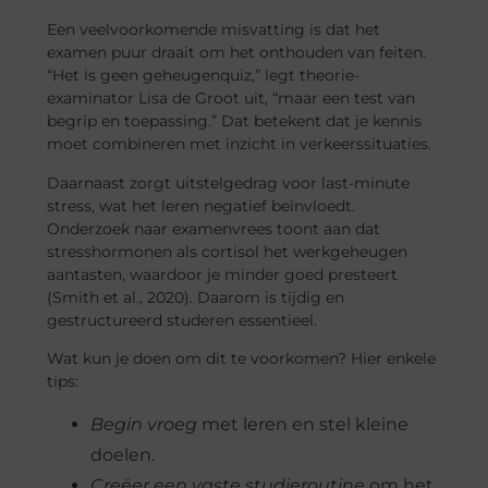
Een veelvoorkomende misvatting is dat het
examen puur draait om het onthouden van feiten.
“Het is geen geheugenquiz,” legt theorie-
examinator Lisa de Groot uit, “maar een test van
begrip en toepassing.” Dat betekent dat je kennis
moet combineren met inzicht in verkeerssituaties.
Daarnaast zorgt uitstelgedrag voor last-minute
stress, wat het leren negatief beïnvloedt.
Onderzoek naar examenvrees toont aan dat
stresshormonen als cortisol het werkgeheugen
aantasten, waardoor je minder goed presteert
(Smith et al., 2020). Daarom is tijdig en
gestructureerd studeren essentieel.
Wat kun je doen om dit te voorkomen? Hier enkele
tips:
Begin vroeg
met leren en stel kleine
doelen.
Creëer een vaste studieroutine
om het